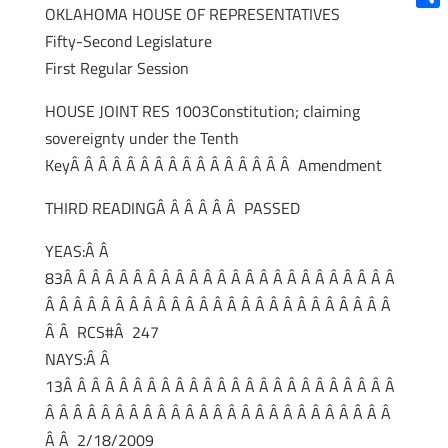
OKLAHOMA HOUSE OF REPRESENTATIVES
Shar
Fifty-Second Legislature
First Regular Session
HOUSE JOINT RES 1003Constitution; claiming
sovereignty under the Tenth
KeyÂ Â Â Â Â Â Â Â Â Â Â Â Â Â Â Â Amendment
THIRD READINGÂ Â Â Â Â Â PASSED
YEAS:Â Â
83Â Â Â Â Â Â Â Â Â Â Â Â Â Â Â Â Â Â Â Â Â Â Â Â
Â Â Â Â Â Â Â Â Â Â Â Â Â Â Â Â Â Â Â Â Â Â Â Â Â
Â Â RCS#Â 247
NAYS:Â Â
13Â Â Â Â Â Â Â Â Â Â Â Â Â Â Â Â Â Â Â Â Â Â Â Â
Â Â Â Â Â Â Â Â Â Â Â Â Â Â Â Â Â Â Â Â Â Â Â Â Â
Â Â 2/18/2009