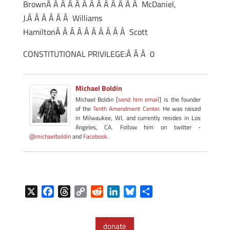
BrownÂ Â Â Â Â Â Â Â Â Â Â Â Â McDaniel,
J.Â Â Â Â Â Â Williams
HamiltonÂ Â Â Â Â Â Â Â Â Â Scott
CONSTITUTIONAL PRIVILEGE:Â Â Â 0
Michael Boldin
Michael Boldin [
send him email
] is the founder
of the
Tenth Amendment Center
. He was raised
in Milwaukee, WI, and currently resides in Los
Angeles, CA. Follow him on twitter -
@michaelboldin
and
Facebook
.
X
F
T
C
R
L
B
S
a
h
o
e
i
l
h
c
r
p
d
n
u
a
donate
e
e
y
d
k
e
r