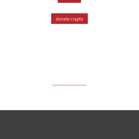
b
a
L
i
e
s
e
o
d
i
t
d
k
donate crypto
o
s
n
I
y
k
k
n