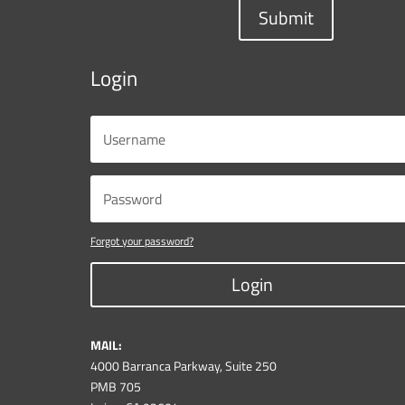
Submit
Login
Forgot your password?
Login
MAIL:
4000 Barranca Parkway, Suite 250
PMB 705