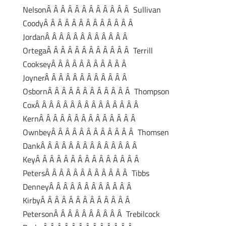
NelsonÂ Â Â Â Â Â Â Â Â Â Â Â Sullivan
CoodyÂ Â Â Â Â Â Â Â Â Â Â Â Â
JordanÂ Â Â Â Â Â Â Â Â Â Â Â
OrtegaÂ Â Â Â Â Â Â Â Â Â Â Â Terrill
CookseyÂ Â Â Â Â Â Â Â Â Â Â
JoynerÂ Â Â Â Â Â Â Â Â Â Â Â
OsbornÂ Â Â Â Â Â Â Â Â Â Â Â Thompson
CoxÂ Â Â Â Â Â Â Â Â Â Â Â Â Â Â
KernÂ Â Â Â Â Â Â Â Â Â Â Â Â Â
OwnbeyÂ Â Â Â Â Â Â Â Â Â Â Â Thomsen
DankÂ Â Â Â Â Â Â Â Â Â Â Â Â Â
KeyÂ Â Â Â Â Â Â Â Â Â Â Â Â Â Â
PetersÂ Â Â Â Â Â Â Â Â Â Â Â Tibbs
DenneyÂ Â Â Â Â Â Â Â Â Â Â Â
KirbyÂ Â Â Â Â Â Â Â Â Â Â Â Â
PetersonÂ Â Â Â Â Â Â Â Â Â Trebilcock